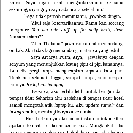
kapan. Saya ingin sekali mengantarkanmu ke sana
sekarang, sayangnya saya ada acara setelah ini.”
“Saya tidak pernah memintamu,” jawabku dingin.
“Akui saja ketertarikanmu. Kamu kan seorang
fotografer.
You eat this stuff up for daily basis, dear.
Namamu siapa?”
“Alita Thaliana,” jawabku sambil memandangi
ombak. Aku tidak lagi memandangi matanya yang teduh.
“Saya Arcarya Putra, Arya, ” jawabnya dengan
senyum yang menunjukkan lesung pipit di pipi kanannya.
Lalu dia pergi tanpa mengucapkan sepatah kata pun.
Tidak ada selamat tinggal, sampai jumpa, atau ucapan
lainnya.
He left me hanging.
Esoknya, aku terlalu letih untuk bangun dari
tempat tidur. Seharian aku habiskan di tempat tidur hotel
sambil mengotak-atik
laptop­-
ku. Aku
update tumblr
dan
instagram-
ku, membagi karyaku ke dunia.
Hari berikutnya, aku memutuskan untuk melihat
apakah tempat itu benar-benar ada. Mungkinkah dia
hanya mempermainkanku? Pukul lima pagi aku keluar