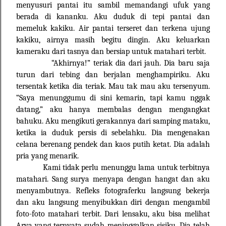
menyusuri pantai itu sambil memandangi ufuk yang
berada di kananku. Aku duduk di tepi pantai dan
memeluk kakiku. Air pantai terseret dan terkena ujung
kakiku, airnya masih begitu dingin. Aku keluarkan
kameraku dari tasnya dan bersiap untuk matahari terbit.
“Akhirnya!” teriak dia dari jauh. Dia baru saja
turun dari tebing dan berjalan menghampiriku. Aku
tersentak ketika dia teriak. Mau tak mau aku tersenyum.
“Saya menunggumu di sini kemarin, tapi kamu nggak
datang,” aku hanya membalas dengan mengangkat
bahuku. Aku mengikuti gerakannya dari samping mataku,
ketika ia duduk persis di sebelahku. Dia mengenakan
celana berenang pendek dan kaos putih ketat. Dia adalah
pria yang menarik.
Kami tidak perlu menunggu lama untuk terbitnya
matahari. Sang surya menyapa dengan hangat dan aku
menyambutnya. Refleks fotograferku langsung bekerja
dan aku langsung menyibukkan diri dengan mengambil
foto-foto matahari terbit. Dari lensaku, aku bisa melihat
Arya yang ternyata sudah meninggalkan sisiku. Dia telah