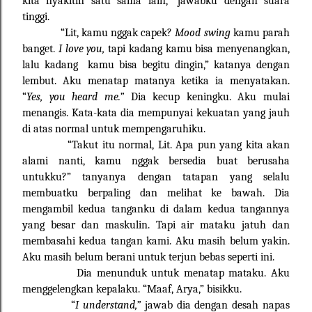
kita nyakitin satu sama lain,” jawabku dengan suara
tinggi.
“Lit, kamu nggak capek?
Mood swing
kamu parah
banget.
I love you,
tapi kadang kamu bisa menyenangkan,
lalu kadang kamu bisa begitu dingin,” katanya dengan
lembut. Aku menatap matanya ketika ia menyatakan.
“
Yes, you heard me.”
Dia kecup keningku. Aku mulai
menangis. Kata-kata dia mempunyai kekuatan yang jauh
di atas normal untuk mempengaruhiku.
“Takut itu normal, Lit. Apa pun yang kita akan
alami nanti, kamu nggak bersedia buat berusaha
untukku?” tanyanya dengan tatapan yang selalu
membuatku berpaling dan melihat ke bawah. Dia
mengambil kedua tanganku di dalam kedua tangannya
yang besar dan maskulin. Tapi air mataku jatuh dan
membasahi kedua tangan kami. Aku masih belum yakin.
Aku masih belum berani untuk terjun bebas seperti ini.
Dia menunduk untuk menatap mataku. Aku
menggelengkan kepalaku. “Maaf, Arya,” bisikku.
“
I understand,”
jawab dia dengan desah napas