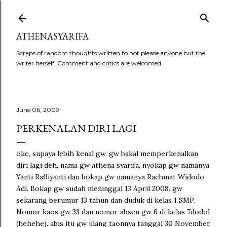
Skip to main content
ATHENASYARIFA
Scraps of random thoughts written to not please anyone but the
writer herself. Comment and critics are welcomed.
June 06, 2009
PERKENALAN DIRI LAGI
oke, supaya lebih kenal gw, gw bakal memperkenalkan
diri lagi deh. nama gw athena syarifa. nyokap gw namanya
Yanti Rafliyanti dan bokap gw namanya Rachmat Widodo
Adi. Bokap gw sudah meninggal 13 April 2008. gw
sekarang berumur 13 tahun dan duduk di kelas 1 SMP.
Nomor kaos gw 33 dan nomor absen gw 6 di kelas 7dodol
(hehehe). abis itu gw ulang taonnya tanggal 30 November